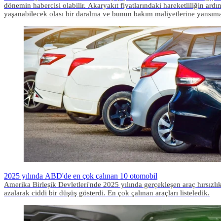
dönemin habercisi olabilir. Akaryakıt fiyatlarındaki hareketliliğin ard
yaşanabilecek olası bir daralma ve bunun bakım maliyetlerine yansı
2025 yılında ABD'de en çok çalınan 10 otomobil
Amerika Birleşik Devletleri'nde 2025 yılında gerçekleşen araç hırsızlık
azalarak ciddi bir düşüş gösterdi. En çok çalınan araçları listeledik.