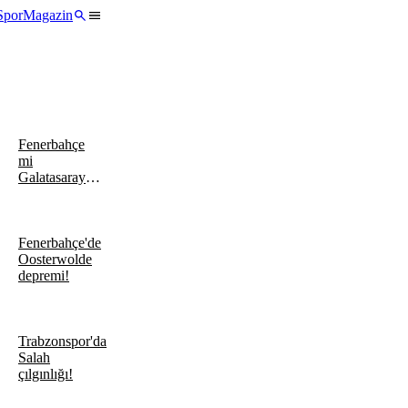
Spor
Magazin
Fenerbahçe
mi
Galatasaray
mı derken
seçimini yaptı!
Fenerbahçe'de
Oosterwolde
depremi!
Trabzonspor'da
Salah
çılgınlığı!