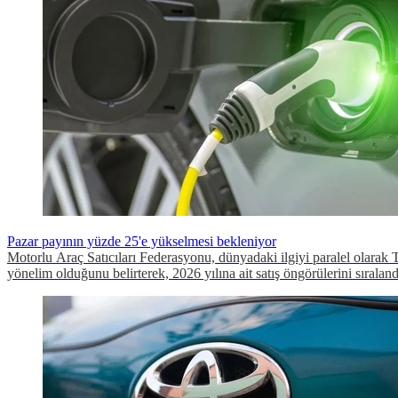
Pazar payının yüzde 25'e yükselmesi bekleniyor
Motorlu Araç Satıcıları Federasyonu, dünyadaki ilgiyi paralel olarak Tü
yönelim olduğunu belirterek, 2026 yılına ait satış öngörülerini sıraland