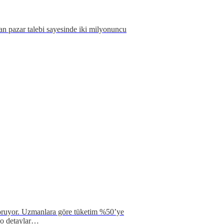
tan pazar talebi sayesinde iki milyonuncu
 koruyor. Uzmanlara göre tüketim %50’ye
ı o detaylar…