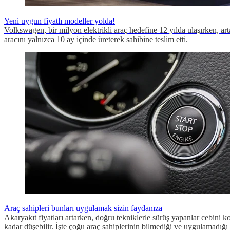
Yeni uygun fiyatlı modeller yolda!
Volkswagen, bir milyon elektrikli araç hedefine 12 yılda ulaşırken, ar
aracını yalnızca 10 ay içinde üreterek sahibine teslim etti.
Araç sahipleri bunları uygulamak sizin faydanıza
Akaryakıt fiyatları artarken, doğru tekniklerle sürüş yapanlar cebini
kadar düşebilir. İşte çoğu araç sahiplerinin bilmediği ve uygulamadığ