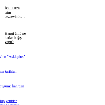
İki CHP'li
işim
cezaevinden
isyan etti
Hangi ünlü ne
kadar bağış
yaptı?
'ten "Asklepios"
a tarihleri
Düğüm: İran’dan
ulup yeniden