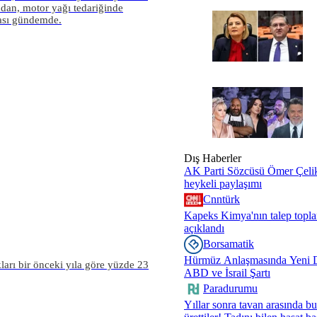
ından, motor yağı tedariğinde
ması gündemde.
Dış Haberler
AK Parti Sözcüsü Ömer Çelik
heykeli paylaşımı
Cnntürk
Kapeks Kimya'nın talep toplam
açıklandı
Borsamatik
Hürmüz Anlaşmasında Yeni 
ları bir önceki yıla göre yüzde 23
ABD ve İsrail Şartı
Paradurumu
Yıllar sonra tavan arasında b