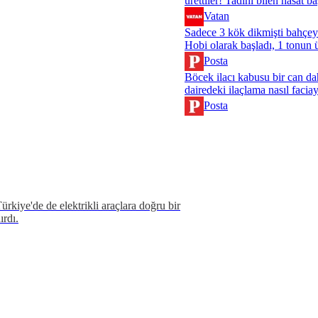
ürettiler! Tadını bilen hasat b
köye akın ediyor
Vatan
Sadece 3 kök dikmişti bahçey
Hobi olarak başladı, 1 tonun 
aldı! Toptancılar peşinde...
Posta
Böcek ilacı kabusu bir can d
dairedeki ilaçlama nasıl faci
'Hayat kurtaran kural'
Posta
rkiye'de de elektrikli araçlara doğru bir
ırdı.