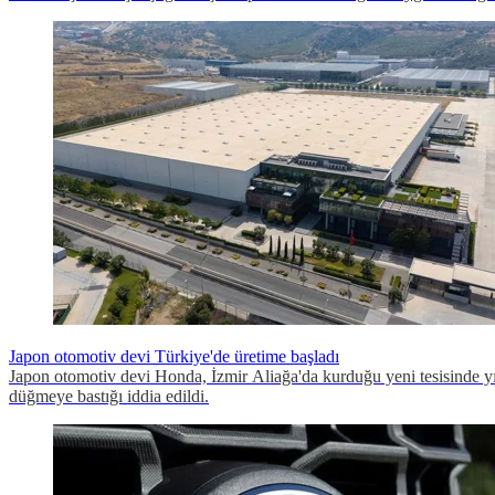
Japon otomotiv devi Türkiye'de üretime başladı
Japon otomotiv devi Honda, İzmir Aliağa'da kurduğu yeni tesisinde yıl
düğmeye bastığı iddia edildi.