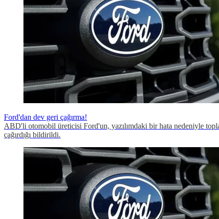
Ford'dan dev geri çağırma!
ABD'li otomobil üreticisi Ford'un, yazılımdaki bir hata nedeniyle top
çağırdığı bildirildi.