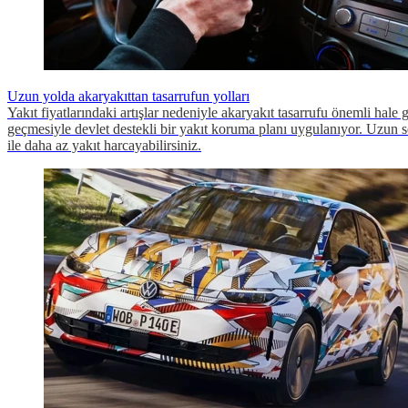
Uzun yolda akaryakıttan tasarrufun yolları
Yakıt fiyatlarındaki artışlar nedeniyle akaryakıt tasarrufu önemli hale 
geçmesiyle devlet destekli bir yakıt koruma planı uygulanıyor. Uzun se
ile daha az yakıt harcayabilirsiniz.