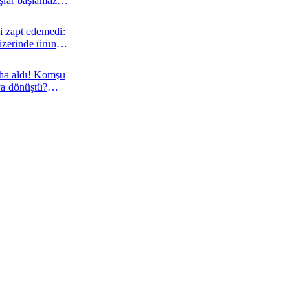
aşlar başlamaz
i zapt edemedi:
üzerinde ürün
aha aldı! Komşu
aya dönüştü?